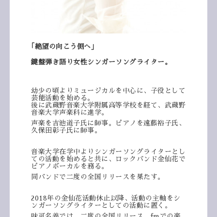
｢絶望の向こう側へ｣
鍵盤弾き語り女性シンガーソングライター。
幼少の頃よりミュージカルを中心に、
子役として
芸能活動を始める。
後に武蔵野音楽大学附属高等学校を経て、
武蔵野
音楽大学声楽科に進学。
声楽を吉池道子氏に師事。ピアノを遠藤裕子氏、
久保田彰子氏に師事。
音楽大学在学中よりシンガーソングライターとし
ての活動を
始めると共に、ロックバンド金仙花で
ピアノボーカルを務る。
同バンドで二度の全国リリースを果たす。
2018年の金仙花活動休止以降、
活動の主軸をシ
ンガーソングライターとしての活動に置く。
味可名義では、二度の全国リリース、fmでの楽