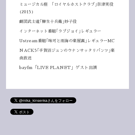
ミュージカル座 ｢ロイヤルホストクラブ｣奈津実役
(2015)
劇団武士道｢柳生十兵衛｣妙子役
インターネット番組｢ラブジョイ｣レギュラー
Ustream番組｢味可と雨海の楽屋裏｣レギュラーMC
NACK5｢手賀沼ジュンのウナンサッタリパンツ｣楽
曲放送
bayfm「LIVE PLANET」ゲスト出演