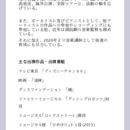
曲放送、
海外公演、全国ツアーと、活動の幅を広
げている。
また、ボーカリスト及びピアニストとして、他ア
ーティストの作品への参加やレコーディングにも
参加している他、近年は朗読劇の音楽監督も務め
ている。
それに加え、2020年より音楽講師として後進の
育成にも尽力している。
主な出演作品・出演番組
テレビ東京 ｢ディズニーチャンネル｣
映画 ｢連弾｣
ダンスファンデーション ｢鏡｣
ファミリーミュージカル ｢ダンシングロボッツ｣M
役
ミュージカル｢ロックストリート｣翼役
ミュージカル座 ｢ひめゆり｣トミ役(2015)